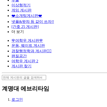
우울
이상형적기
게임 게시판
❤️소개팅게시판❤️
넷플&왓챠 등 같이 쓰자!!
[간호 25 게시판]
더 보기
🌹여학우 게시판🌹
운동, 웨이트 게시판
경찰행정학과 게시판👮‍♀️
팬질공간
여학우 게시판 2
게시판 찾기
계명대 에브리타임
로그인