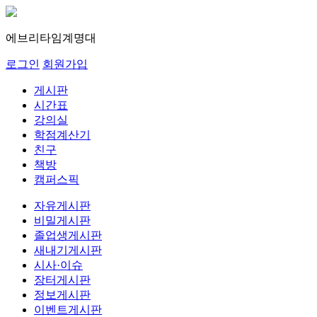
에브리타임
계명대
로그인
회원가입
게시판
시간표
강의실
학점계산기
친구
책방
캠퍼스픽
자유게시판
비밀게시판
졸업생게시판
새내기게시판
시사·이슈
장터게시판
정보게시판
이벤트게시판